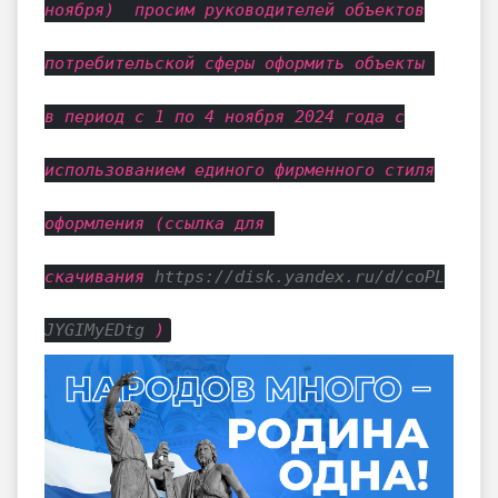
ноября) просим руководителей объектов
потребительской сферы оформить объекты
в период с 1 по 4 ноября 2024 года с
использованием единого фирменного стиля
оформления (ссылка для
скачивания
https://disk.yandex.ru/d/coPL
JYGIMyEDtg
)