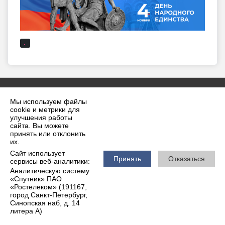
.
Мы используем файлы
cookie и метрики для
улучшения работы
сайта. Вы можете
принять или отклонить
2026 г. krilovskaya.ru
их.
Вход
Карта сайта
Сайт использует
Политика обработки персональных данных
Принять
Отказаться
сервисы веб-аналитики:
Аналитическую систему
Сделано на KubCMS
«Спутник» ПАО
Разработка и поддержка
«Ростелеком» (191167,
город Санкт-Петербург,
Синопская наб, д. 14
литера А)