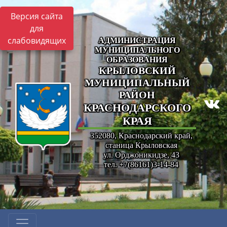
Версия сайта
для
слабовидящих
АДМИНИСТРАЦИЯ
МУНИЦИПАЛЬНОГО
ОБРАЗОВАНИЯ
КРЫЛОВСКИЙ
МУНИЦИПАЛЬНЫЙ
РАЙОН
КРАСНОДАРСКОГО
КРАЯ
352080, Краснодарский край,
станица Крыловская
ул. Орджоникидзе, 43
тел. +7(86161)3-14-84