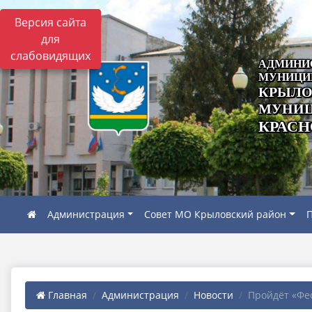
Версия сайта
для
слабовидящих
АДМИНИ
МУНИЦИ
КРЫЛО
МУНИЦ
КРАСН
Администрация
Совет МО Крыловский район
П
Главная
Администрация
Новости
Пройдёт «Фес