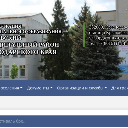
СТРАЦИЯ
352080, Краснодарс
ПАЛЬНОГО ОБРАЗОВАНИЯ
станица Крыловска
ВСКИЙ
ул. Орджоникидзе, 
тел. +7(86161)3-14-
ИПАЛЬНЫЙ РАЙОН
ОДАРСКОГО КРАЯ
оселения
Документы
Организации и службы
Для гра
тиваль бре...