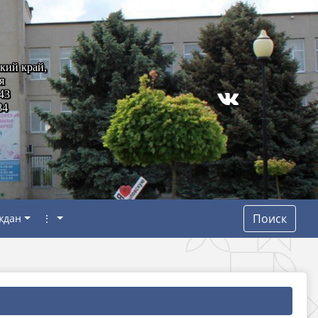
кий край,
я
43
84
Поиск
ждан
⋮