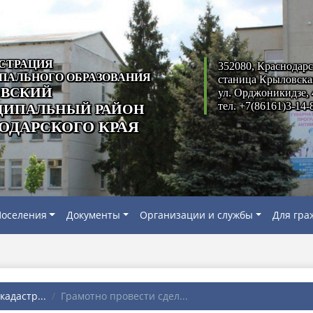
СТРАЦИЯ
352080, Краснодарс
ПАЛЬНОГО ОБРАЗОВАНИЯ
станица Крыловска
ВСКИЙ
ул. Орджоникидзе, 
тел. +7(86161)3-14-
ИПАЛЬНЫЙ РАЙОН
ОДАРСКОГО КРАЯ
оселения
Документы
Организации и службы
Для гра
адастр...
Грамотно провести сдел...