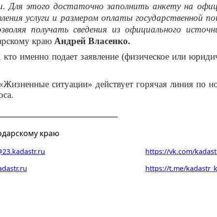
и. Для этого достаточно заполнить анкету на офиц
авления услуги и размером оплаты государственной 
зволяя получать сведения из официального источн
дарскому краю
Андрей Власенко.
, кто именно подает заявление (физическое или юриди
«Жизненные ситуации» действует горячая линия по но
оса.
___________________________________
одарскому краю
23.kadastr.ru
https://vk.com/kadast
adastr.ru
https://t.me/kadastr