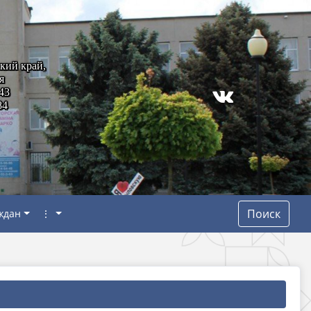
кий край,
я
43
84
Поиск
ждан
⋮