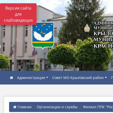
Версия сайта
для
слабовидящих
АДМИНИ
МУНИЦИ
КРЫЛО
МУНИЦ
КРАСН
Администрация
Совет МО Крыловский район
П
Главная
Организации и службы
Филиал ППК "Роск