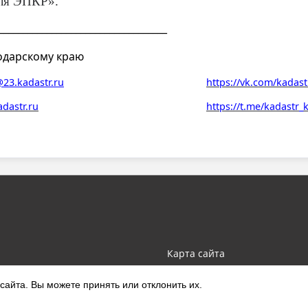
еля ЭПКР».
___________________________________
одарскому краю
23.kadastr.ru
https://vk.com/kadast
adastr.ru
https://t.me/kadastr
Карта сайта
айта. Вы можете принять или отклонить их.