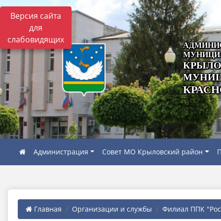
Версия сайта
для
слабовидящих
АДМИНИ
МУНИЦИ
КРЫЛО
МУНИЦ
КРАСН
Администрация
Совет МО Крыловский район
П
Главная
Организации и службы
Филиал ППК "Роск