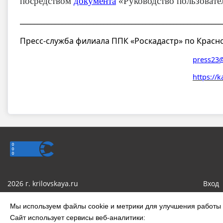
посредством
документа
«Руководство пользоват
__________________________________________________________
Пресс-служба филиала ППК «Роскадастр» по Красн
press23@
https://k
2026 г. krilovskaya.ru
Вход
Сделано на KubCMS
Мы используем файлы cookie и метрики для улучшения работы с
Сайт использует сервисы веб-аналитики: