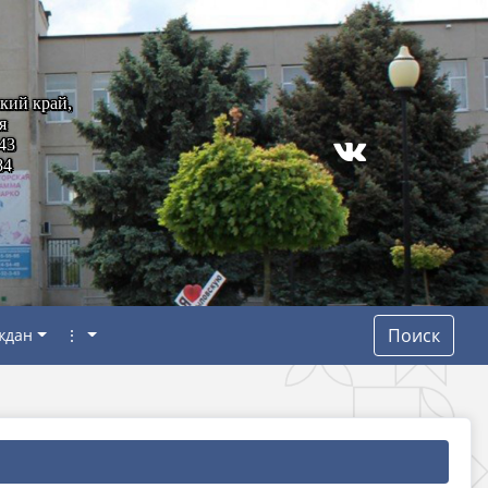
кий край,
я
43
84
Поиск
ждан
⋮