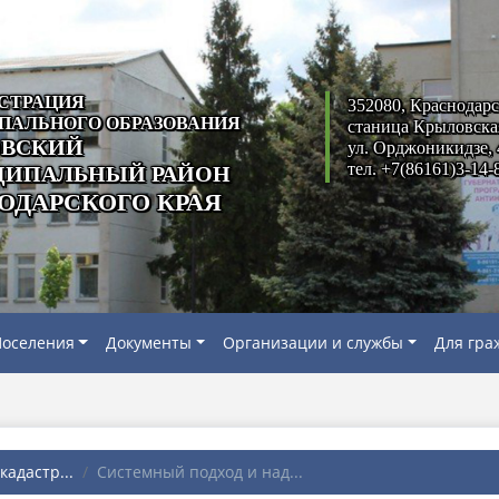
СТРАЦИЯ
352080, Краснодарс
ПАЛЬНОГО ОБРАЗОВАНИЯ
станица Крыловска
ВСКИЙ
ул. Орджоникидзе, 
тел. +7(86161)3-14-
ИПАЛЬНЫЙ РАЙОН
ОДАРСКОГО КРАЯ
оселения
Документы
Организации и службы
Для гра
адастр...
Системный подход и над...