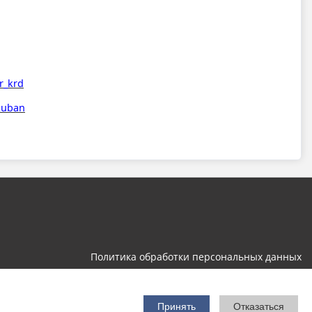
r_krd
_kuban
Политика обработки персональных данных
Разработка и поддержка
Принять
Отказаться