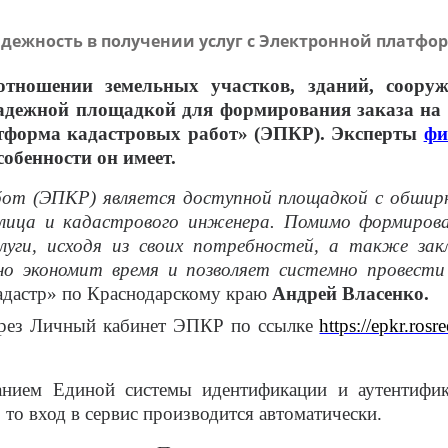
дежность в получении услуг с Электронной платфо
отношении земельных участков, зданий, сооруж
и надежной площадкой для формирования заказа на
атформа кадастровых работ» (ЭПКР). Эксперты
фи
обенности он имеет.
от (ЭПКР) является доступной площадкой с обшир
 лица и кадастрового инженера.
Помимо формирова
луги, исходя из своих потребностей, а также за
но экономит время и позволяет системно провест
адастр» по Краснодарскому краю
Андрей Власенко.
ерез Личный кабинет ЭПКР по ссылке
https://epkr.rosre
ванием Единой системы идентификации и аутентифи
 то вход в сервис производится автоматически.