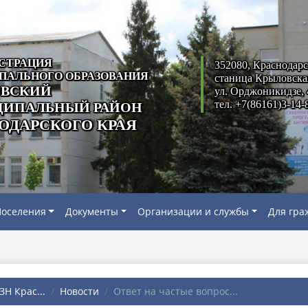
СТРАЦИЯ
352080, Краснодарс
ПАЛЬНОГО ОБРАЗОВАНИЯ
станица Крыловска
ВСКИЙ
ул. Орджоникидзе, 
тел. +7(86161)3-14-
ИПАЛЬНЫЙ РАЙОН
ОДАРСКОГО КРАЯ
оселения
Документы
Организации и службы
Для гра
Н Крас...
Новости
Ответ на частые вопрос...