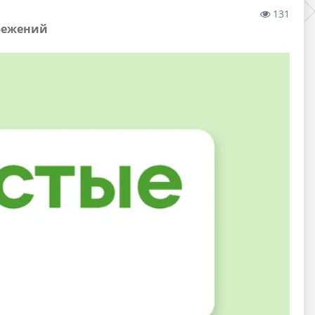
131
ережений