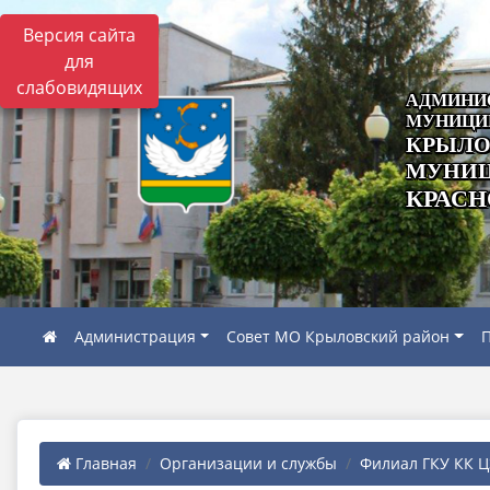
Версия сайта
для
слабовидящих
АДМИНИ
МУНИЦИ
КРЫЛО
МУНИЦ
КРАСН
Администрация
Совет МО Крыловский район
П
Главная
Организации и службы
Филиал ГКУ КК ЦЗ