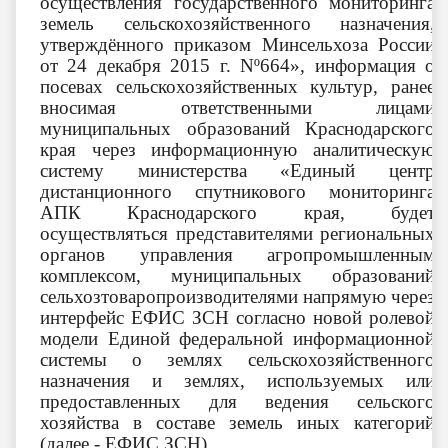
осуществления государственного мониторинга
земель сельскохозяйственного назначения,
утверждённого приказом Минсельхоза России
от 24 декабря 2015 г.
N
º664», информация о
посевах сельскохозяйственных культур, ранее
вносимая ответственными лицами
муниципальных образований Краснодарского
края через информационную аналитическую
систему министерства «Единый центр
дистанционного спутникового мониторинга
АПК Краснодарского края, будет
осуществляться представителями региональных
органов управления агропромышленным
комплексом, муниципальных образований
сельхозтоваропроизводителями напрямую через
интерфейс ЕФИС ЗСН согласно новой ролевой
модели Единой федеральной информационной
системы о землях сельскохозяйственного
назначения и землях, используемых или
предоставленных для ведения сельского
хозяйства в составе земель иных категорий
(далее - ЕФИС ЗСН).