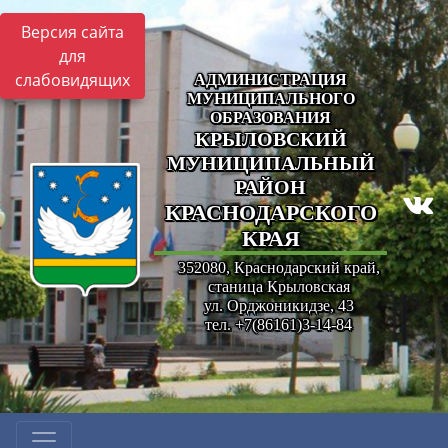
Версия сайта
для
слабовидящих
АДМИНИСТРАЦИЯ
МУНИЦИПАЛЬНОГО
ОБРАЗОВАНИЯ
КРЫЛОВСКИЙ
МУНИЦИПАЛЬНЫЙ
РАЙОН
КРАСНОДАРСКОГО
КРАЯ
352080, Краснодарский край,
станица Крыловская
ул. Орджоникидзе, 43
тел. +7(86161)3-14-84