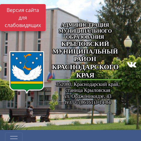
Версия сайта
для
слабовидящих
АДМИНИСТРАЦИЯ
МУНИЦИПАЛЬНОГО
ОБРАЗОВАНИЯ
КРЫЛОВСКИЙ
МУНИЦИПАЛЬНЫЙ
РАЙОН
КРАСНОДАРСКОГО
КРАЯ
352080, Краснодарский край,
станица Крыловская
ул. Орджоникидзе, 43
тел. +7(86161)3-14-84