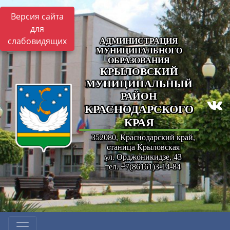
Версия сайта
для
слабовидящих
АДМИНИСТРАЦИЯ
МУНИЦИПАЛЬНОГО
ОБРАЗОВАНИЯ
КРЫЛОВСКИЙ
МУНИЦИПАЛЬНЫЙ
РАЙОН
КРАСНОДАРСКОГО
КРАЯ
352080, Краснодарский край,
станица Крыловская
ул. Орджоникидзе, 43
тел. +7(86161)3-14-84