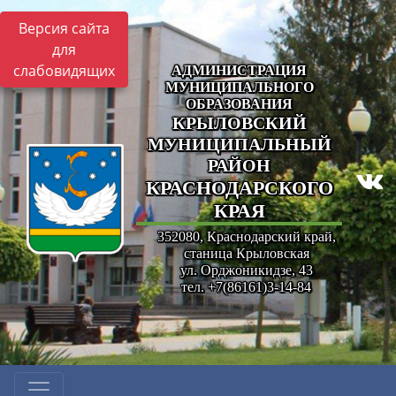
Версия сайта
для
слабовидящих
АДМИНИСТРАЦИЯ
МУНИЦИПАЛЬНОГО
ОБРАЗОВАНИЯ
КРЫЛОВСКИЙ
МУНИЦИПАЛЬНЫЙ
РАЙОН
КРАСНОДАРСКОГО
КРАЯ
352080, Краснодарский край,
станица Крыловская
ул. Орджоникидзе, 43
тел. +7(86161)3-14-84