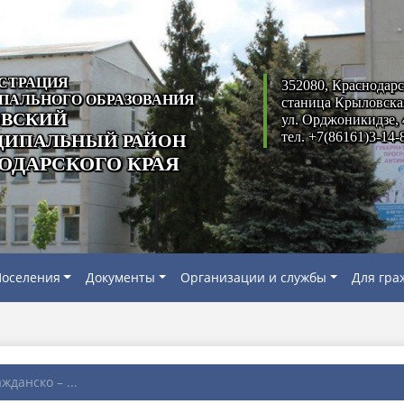
СТРАЦИЯ
352080, Краснодарс
ПАЛЬНОГО ОБРАЗОВАНИЯ
станица Крыловска
ВСКИЙ
ул. Орджоникидзе, 
тел. +7(86161)3-14-
ИПАЛЬНЫЙ РАЙОН
ОДАРСКОГО КРАЯ
оселения
Документы
Организации и службы
Для гра
жданско – ...