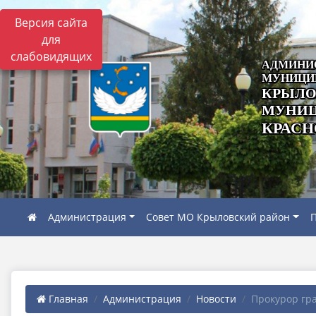
Версия сайта
для
слабовидящих
АДМИНИ
МУНИЦИ
КРЫЛО
МУНИЦ
КРАСН
Администрация
Совет МО Крыловский район
П
Главная
Администрация
Новости
Прокурор гра