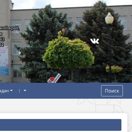
кий край,
я
43
84
Поиск
ждан
⋮