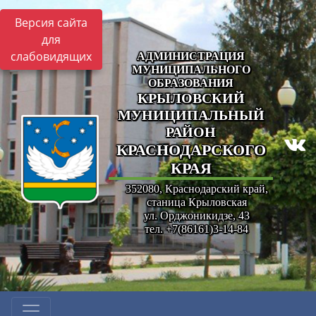
Версия сайта
для
слабовидящих
АДМИНИСТРАЦИЯ
МУНИЦИПАЛЬНОГО
ОБРАЗОВАНИЯ
КРЫЛОВСКИЙ
МУНИЦИПАЛЬНЫЙ
РАЙОН
КРАСНОДАРСКОГО
КРАЯ
352080, Краснодарский край,
станица Крыловская
ул. Орджоникидзе, 43
тел. +7(86161)3-14-84