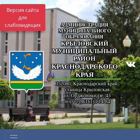
Версия сайта
для
слабовидящих
АДМИНИСТРАЦИЯ
МУНИЦИПАЛЬНОГО
ОБРАЗОВАНИЯ
КРЫЛОВСКИЙ
МУНИЦИПАЛЬНЫЙ
РАЙОН
КРАСНОДАРСКОГО
КРАЯ
352080, Краснодарский край,
станица Крыловская
ул. Орджоникидзе, 43
тел. +7(86161)3-14-84