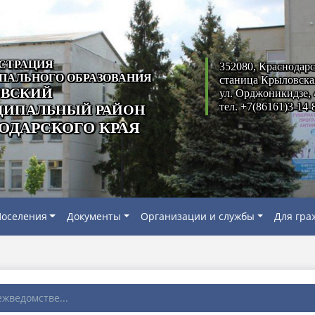
СТРАЦИЯ
352080, Краснодарс
ПАЛЬНОГО ОБРАЗОВАНИЯ
станица Крыловска
ВСКИЙ
ул. Орджоникидзе, 
тел. +7(86161)3-14-
ИПАЛЬНЫЙ РАЙОН
ОДАРСКОГО КРАЯ
оселения
Документы
Организации и службы
Для гра
жведомстве...