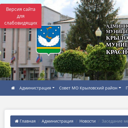
Версия сайта
для
слабовидящих
АДМИНИ
МУНИЦИ
КРЫЛО
МУНИЦ
КРАСН
Администрация
Совет МО Крыловский район
П
Главная
Администрация
Новости
Заседание ме