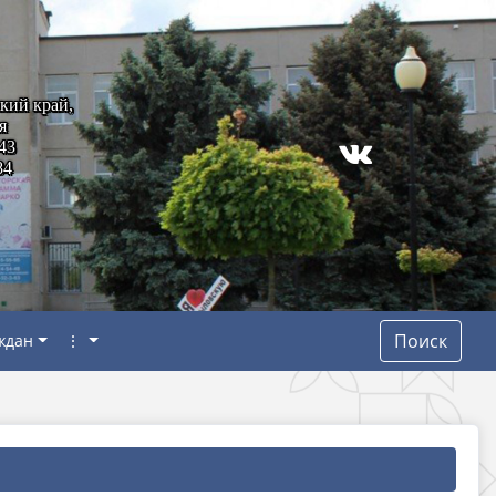
кий край,
я
43
84
Поиск
ждан
⋮