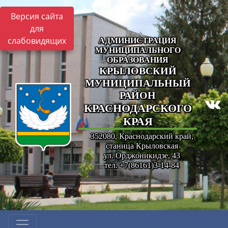
Версия сайта
для
слабовидящих
АДМИНИСТРАЦИЯ
МУНИЦИПАЛЬНОГО
ОБРАЗОВАНИЯ
КРЫЛОВСКИЙ
МУНИЦИПАЛЬНЫЙ
РАЙОН
КРАСНОДАРСКОГО
КРАЯ
352080, Краснодарский край,
станица Крыловская
ул. Орджоникидзе, 43
тел. +7(86161)3-14-84