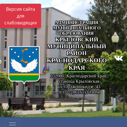
Версия сайта
для
слабовидящих
АДМИНИСТРАЦИЯ
МУНИЦИПАЛЬНОГО
ОБРАЗОВАНИЯ
КРЫЛОВСКИЙ
МУНИЦИПАЛЬНЫЙ
РАЙОН
КРАСНОДАРСКОГО
КРАЯ
352080, Краснодарский край,
станица Крыловская
ул. Орджоникидзе, 43
тел. +7(86161)3-14-84