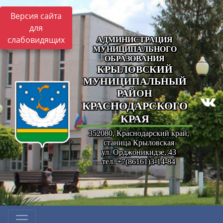
Версия сайта
для
слабовидящих
АДМИНИСТРАЦИЯ
МУНИЦИПАЛЬНОГО
ОБРАЗОВАНИЯ
КРЫЛОВСКИЙ
МУНИЦИПАЛЬНЫЙ
РАЙОН
КРАСНОДАРСКОГО
КРАЯ
352080, Краснодарский край,
станица Крыловская
ул. Орджоникидзе, 43
тел. +7(86161)3-14-84