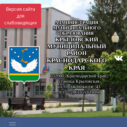
Версия сайта
для
слабовидящих
АДМИНИСТРАЦИЯ
МУНИЦИПАЛЬНОГО
ОБРАЗОВАНИЯ
КРЫЛОВСКИЙ
МУНИЦИПАЛЬНЫЙ
РАЙОН
КРАСНОДАРСКОГО
КРАЯ
352080, Краснодарский край,
станица Крыловская
ул. Орджоникидзе, 43
тел. +7(86161)3-14-84