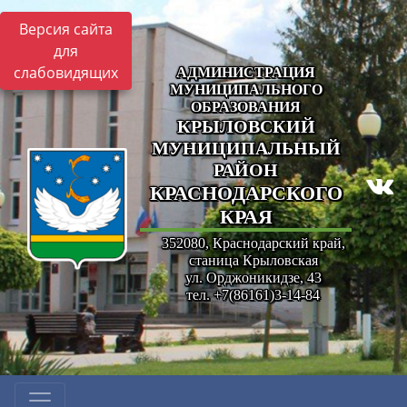
Версия сайта
для
слабовидящих
АДМИНИСТРАЦИЯ
МУНИЦИПАЛЬНОГО
ОБРАЗОВАНИЯ
КРЫЛОВСКИЙ
МУНИЦИПАЛЬНЫЙ
РАЙОН
КРАСНОДАРСКОГО
КРАЯ
352080, Краснодарский край,
станица Крыловская
ул. Орджоникидзе, 43
тел. +7(86161)3-14-84