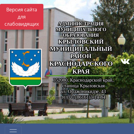
Версия сайта
для
слабовидящих
АДМИНИСТРАЦИЯ
МУНИЦИПАЛЬНОГО
ОБРАЗОВАНИЯ
КРЫЛОВСКИЙ
МУНИЦИПАЛЬНЫЙ
РАЙОН
КРАСНОДАРСКОГО
КРАЯ
352080, Краснодарский край,
станица Крыловская
ул. Орджоникидзе, 43
тел. +7(86161)3-14-84