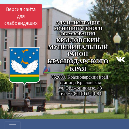
Версия сайта
для
слабовидящих
АДМИНИСТРАЦИЯ
МУНИЦИПАЛЬНОГО
ОБРАЗОВАНИЯ
КРЫЛОВСКИЙ
МУНИЦИПАЛЬНЫЙ
РАЙОН
КРАСНОДАРСКОГО
КРАЯ
352080, Краснодарский край,
станица Крыловская
ул. Орджоникидзе, 43
тел. +7(86161)3-14-84