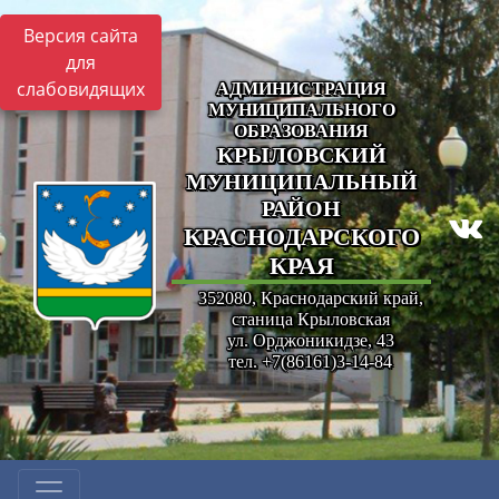
Версия сайта
для
слабовидящих
АДМИНИСТРАЦИЯ
МУНИЦИПАЛЬНОГО
ОБРАЗОВАНИЯ
КРЫЛОВСКИЙ
МУНИЦИПАЛЬНЫЙ
РАЙОН
КРАСНОДАРСКОГО
КРАЯ
352080, Краснодарский край,
станица Крыловская
ул. Орджоникидзе, 43
тел. +7(86161)3-14-84