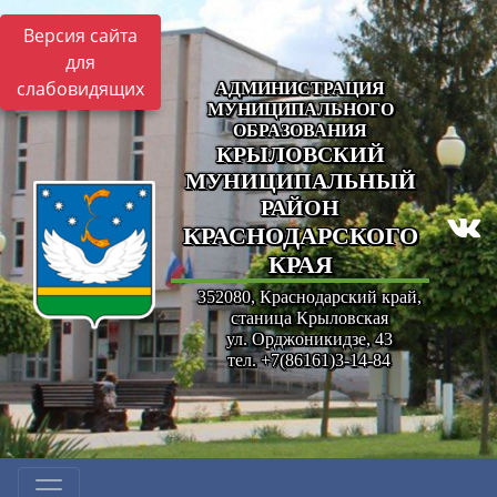
Версия сайта
для
слабовидящих
АДМИНИСТРАЦИЯ
МУНИЦИПАЛЬНОГО
ОБРАЗОВАНИЯ
КРЫЛОВСКИЙ
МУНИЦИПАЛЬНЫЙ
РАЙОН
КРАСНОДАРСКОГО
КРАЯ
352080, Краснодарский край,
станица Крыловская
ул. Орджоникидзе, 43
тел. +7(86161)3-14-84