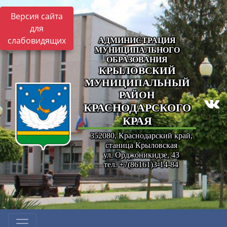
Версия сайта
для
слабовидящих
АДМИНИСТРАЦИЯ
МУНИЦИПАЛЬНОГО
ОБРАЗОВАНИЯ
КРЫЛОВСКИЙ
МУНИЦИПАЛЬНЫЙ
РАЙОН
КРАСНОДАРСКОГО
КРАЯ
352080, Краснодарский край,
станица Крыловская
ул. Орджоникидзе, 43
тел. +7(86161)3-14-84