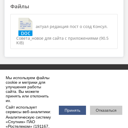
Файлы
актуал редакция пост о созд Консул.
Совета_новое для сайта с приложениями (90.5
KiB)
Мы используем файлы
cookie и метрики для
улучшения работы
сайта. Вы можете
принять или отклонить
2026 г. krilovskaya.ru
их.
Вход
Карта сайта
Сайт использует
Политика обработки персональных данных
Принять
Отказаться
сервисы веб-аналитики:
Аналитическую систему
Сделано на KubCMS
«Спутник» ПАО
Разработка и поддержка
«Ростелеком» (191167,