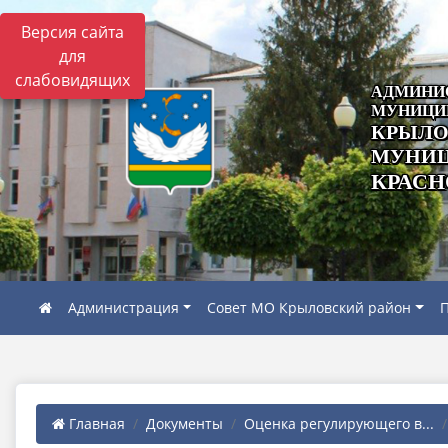
Версия сайта
для
слабовидящих
АДМИНИ
МУНИЦИ
КРЫЛО
МУНИЦ
КРАСН
Администрация
Совет МО Крыловский район
П
Главная
Документы
Оценка регулирующего в...