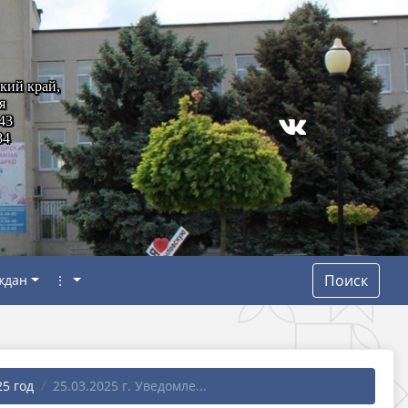
кий край,
я
43
84
Поиск
ждан
⋮
25 год
25.03.2025 г. Уведомле...