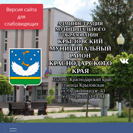
Версия сайта
для
слабовидящих
АДМИНИСТРАЦИЯ
МУНИЦИПАЛЬНОГО
ОБРАЗОВАНИЯ
КРЫЛОВСКИЙ
МУНИЦИПАЛЬНЫЙ
РАЙОН
КРАСНОДАРСКОГО
КРАЯ
352080, Краснодарский край,
станица Крыловская
ул. Орджоникидзе, 43
тел. +7(86161)3-14-84