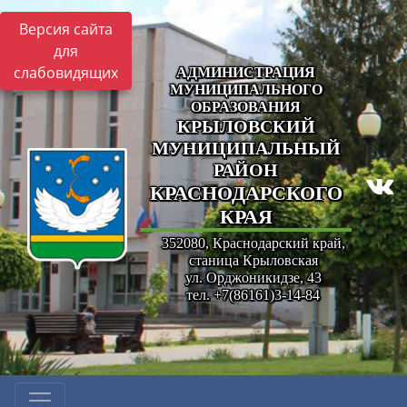
Версия сайта
для
слабовидящих
АДМИНИСТРАЦИЯ
МУНИЦИПАЛЬНОГО
ОБРАЗОВАНИЯ
КРЫЛОВСКИЙ
МУНИЦИПАЛЬНЫЙ
РАЙОН
КРАСНОДАРСКОГО
КРАЯ
352080, Краснодарский край,
станица Крыловская
ул. Орджоникидзе, 43
тел. +7(86161)3-14-84