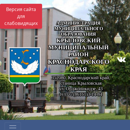
Версия сайта
для
слабовидящих
АДМИНИСТРАЦИЯ
МУНИЦИПАЛЬНОГО
ОБРАЗОВАНИЯ
КРЫЛОВСКИЙ
МУНИЦИПАЛЬНЫЙ
РАЙОН
КРАСНОДАРСКОГО
КРАЯ
352080, Краснодарский край,
станица Крыловская
ул. Орджоникидзе, 43
тел. +7(86161)3-14-84