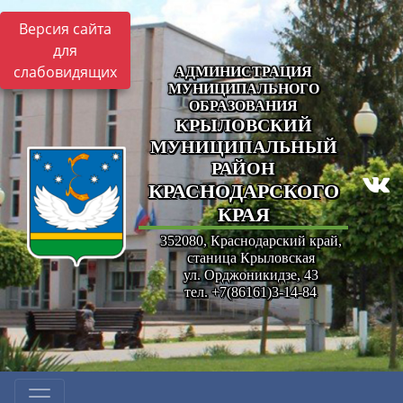
Версия сайта
для
слабовидящих
АДМИНИСТРАЦИЯ
МУНИЦИПАЛЬНОГО
ОБРАЗОВАНИЯ
КРЫЛОВСКИЙ
МУНИЦИПАЛЬНЫЙ
РАЙОН
КРАСНОДАРСКОГО
КРАЯ
352080, Краснодарский край,
станица Крыловская
ул. Орджоникидзе, 43
тел. +7(86161)3-14-84