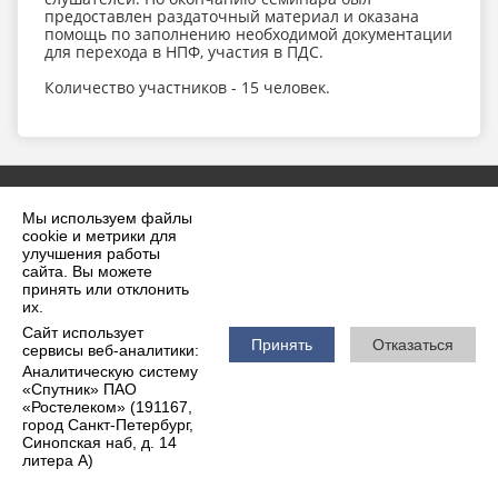
предоставлен раздаточный материал и оказана
помощь по заполнению необходимой документации
для перехода в НПФ, участия в ПДС.
Количество участников - 15 человек.
Мы используем файлы
cookie и метрики для
улучшения работы
сайта. Вы можете
принять или отклонить
2026 г. krilovskaya.ru
их.
Вход
Карта сайта
Сайт использует
Политика обработки персональных данных
Принять
Отказаться
сервисы веб-аналитики:
Аналитическую систему
Сделано на KubCMS
«Спутник» ПАО
Разработка и поддержка
«Ростелеком» (191167,
город Санкт-Петербург,
Синопская наб, д. 14
литера А)