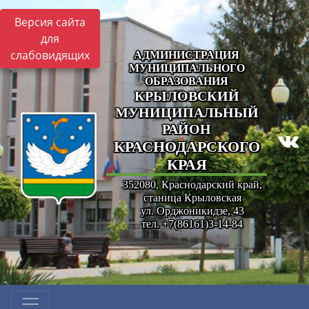
Версия сайта
для
слабовидящих
АДМИНИСТРАЦИЯ
МУНИЦИПАЛЬНОГО
ОБРАЗОВАНИЯ
КРЫЛОВСКИЙ
МУНИЦИПАЛЬНЫЙ
РАЙОН
КРАСНОДАРСКОГО
КРАЯ
352080, Краснодарский край,
станица Крыловская
ул. Орджоникидзе, 43
тел. +7(86161)3-14-84