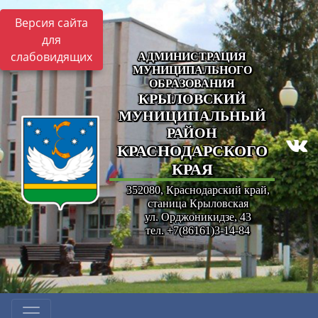
Версия сайта
для
слабовидящих
АДМИНИСТРАЦИЯ
МУНИЦИПАЛЬНОГО
ОБРАЗОВАНИЯ
КРЫЛОВСКИЙ
МУНИЦИПАЛЬНЫЙ
РАЙОН
КРАСНОДАРСКОГО
КРАЯ
352080, Краснодарский край,
станица Крыловская
ул. Орджоникидзе, 43
тел. +7(86161)3-14-84