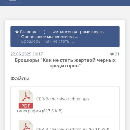
Главная
⋮
Финансовая грамотность
Финансовое мошенничест...
Брошюры "Как не стать ...
22.05.2025 10:17
21
Брошюры "Как не стать жертвой черных
кредиторов"
Файлы
CBR-B-cherniy-kreditor_для
типографии (617.6 KiB)
CBR-B-cherniy-kreditor_А5 (620.0 KiB)