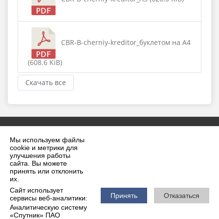
CBR-B-cherniy-kreditor_буклетом на А4
(608.6 KiB)
Скачать все
Мы используем файлы
cookie и метрики для
улучшения работы
сайта. Вы можете
принять или отклонить
2026 г. krilovskaya.ru
их.
Вход
Карта сайта
Сайт использует
Политика обработки персональных данных
Принять
Отказаться
сервисы веб-аналитики:
Аналитическую систему
Сделано на KubCMS
«Спутник» ПАО