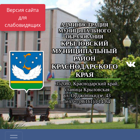
Версия сайта
для
слабовидящих
АДМИНИСТРАЦИЯ
МУНИЦИПАЛЬНОГО
ОБРАЗОВАНИЯ
КРЫЛОВСКИЙ
МУНИЦИПАЛЬНЫЙ
РАЙОН
КРАСНОДАРСКОГО
КРАЯ
352080, Краснодарский край,
станица Крыловская
ул. Орджоникидзе, 43
тел. +7(86161)3-14-84