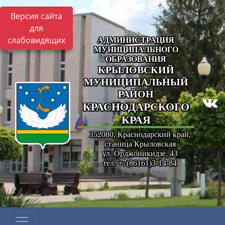
Версия сайта
для
слабовидящих
АДМИНИСТРАЦИЯ
МУНИЦИПАЛЬНОГО
ОБРАЗОВАНИЯ
КРЫЛОВСКИЙ
МУНИЦИПАЛЬНЫЙ
РАЙОН
КРАСНОДАРСКОГО
КРАЯ
352080, Краснодарский край,
станица Крыловская
ул. Орджоникидзе, 43
тел. +7(86161)3-14-84