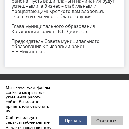
района.Пусть ваши планы и начинания будут
успешными, а бизнес – стабильным и
процветающим! Крепкого вам здоровья,
счастья и семейного благополучия!
Глава муниципального образования
Крыловский район В.Г. Демиров.
Предсидатель Совета муниципального
образования Крыловский район
В.В.Никитенко.
Мы используем файлы
cookie и метрики для
улучшения работы
сайта. Вы можете
принять или отклонить
2026 г. krilovskaya.ru
их.
Вход
Карта сайта
Сайт использует
Политика обработки персональных данных
Принять
Отказаться
сервисы веб-аналитики:
Аналитическую систему