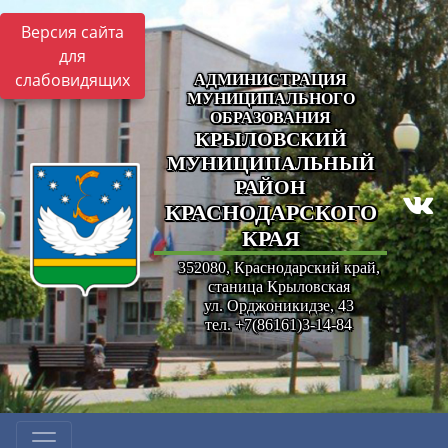
Версия сайта
для
слабовидящих
АДМИНИСТРАЦИЯ
МУНИЦИПАЛЬНОГО
ОБРАЗОВАНИЯ
КРЫЛОВСКИЙ
МУНИЦИПАЛЬНЫЙ
РАЙОН
КРАСНОДАРСКОГО
КРАЯ
352080, Краснодарский край,
станица Крыловская
ул. Орджоникидзе, 43
тел. +7(86161)3-14-84