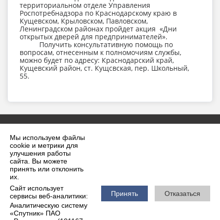
территориальном отделе Управления
Роспотребнадзора по Краснодарскому краю в
Кущевском, Крыловском, Павловском,
Ленинградском районах пройдет акция «Дни
открытых дверей для предпринимателей».
Получить консультативную помощь по
вопросам, отнесенным к полномочиям службы,
можно будет по адресу: Краснодарский край,
Кущевский район, ст. Кущсвская, пер. Школьный,
55.
Мы используем файлы
cookie и метрики для
улучшения работы
сайта. Вы можете
принять или отклонить
2026 г. krilovskaya.ru
их.
Вход
Карта сайта
Сайт использует
Политика обработки персональных данных
Принять
Отказаться
сервисы веб-аналитики:
Аналитическую систему
Сделано на KubCMS
«Спутник» ПАО