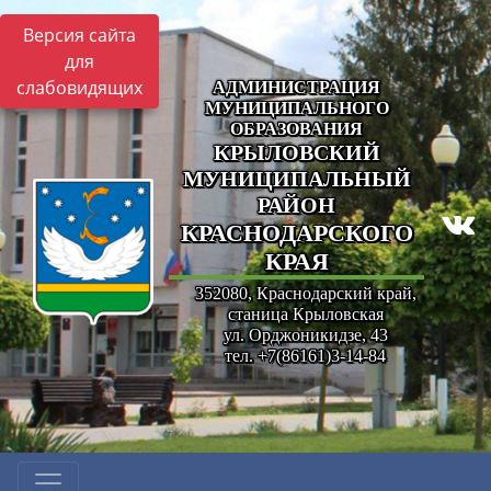
Версия сайта
для
слабовидящих
АДМИНИСТРАЦИЯ
МУНИЦИПАЛЬНОГО
ОБРАЗОВАНИЯ
КРЫЛОВСКИЙ
МУНИЦИПАЛЬНЫЙ
РАЙОН
КРАСНОДАРСКОГО
КРАЯ
352080, Краснодарский край,
станица Крыловская
ул. Орджоникидзе, 43
тел. +7(86161)3-14-84