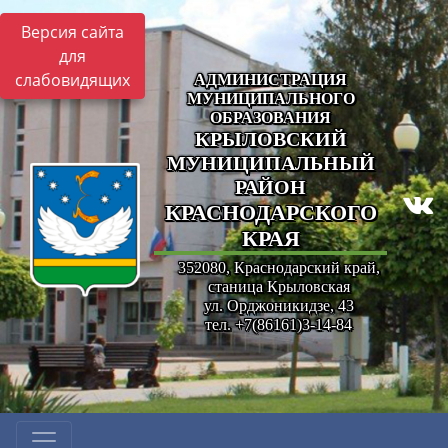
Версия сайта
для
слабовидящих
АДМИНИСТРАЦИЯ
МУНИЦИПАЛЬНОГО
ОБРАЗОВАНИЯ
КРЫЛОВСКИЙ
МУНИЦИПАЛЬНЫЙ
РАЙОН
КРАСНОДАРСКОГО
КРАЯ
352080, Краснодарский край,
станица Крыловская
ул. Орджоникидзе, 43
тел. +7(86161)3-14-84