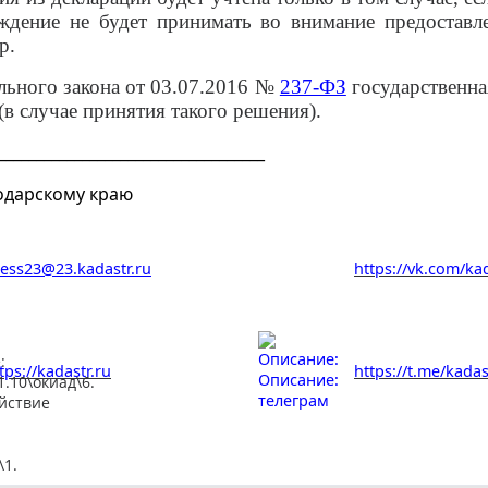
ждение не будет принимать во внимание предоставл
р.
льного закона от 03.07.2016 №
237-ФЗ
государственная
 (в случае принятия такого решения).
___________________________________
одарскому краю
ess23@23.kadastr.ru
https://vk.com/ka
tps://kadastr.ru
https://t.me/kada