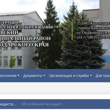
СТРАЦИЯ
352080, Краснодарс
ПАЛЬНОГО ОБРАЗОВАНИЯ
станица Крыловска
ВСКИЙ
ул. Орджоникидзе, 
тел. +7(86161)3-14-
ИПАЛЬНЫЙ РАЙОН
ОДАРСКОГО КРАЯ
оселения
Документы
Организации и службы
Для гра
адастр...
Об особенностях кадаст...