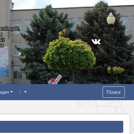
кий край,
я
43
84
Поиск
ждан
⋮