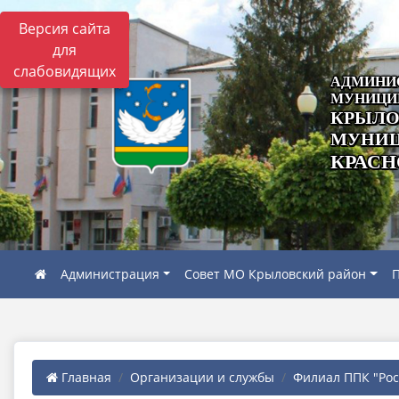
Версия сайта
для
слабовидящих
АДМИНИ
МУНИЦИ
КРЫЛО
МУНИЦ
КРАСН
Администрация
Совет МО Крыловский район
П
Главная
Организации и службы
Филиал ППК "Роск