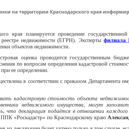
ценки на территории Краснодарского края информир
ого края планируется проведение государственной 
 реестре недвижимости (ЕГРН). Эксперты
филиала 
енки объектов недвижимости.
астровая оценка проводится государственным бюд
яснения по вопросам определения кадастровой стоимос
при ее определении.
ществлена в соответствии с приказом Департамента 
вать кадастровую стоимость объекта недвижимост
венники недвижимого имущества, могут заполнит
ь, что декларация подаётся в отношении каждог
ла ППК «Роскадастр» по Краснодарскому краю
Алексан
я из декларации будет учтена только в том случае, е