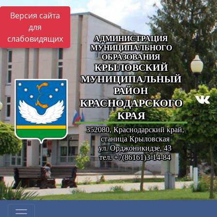
Версия сайта
для
слабовидящих
АДМИНИСТРАЦИЯ
МУНИЦИПАЛЬНОГО
ОБРАЗОВАНИЯ
КРЫЛОВСКИЙ
МУНИЦИПАЛЬНЫЙ
РАЙОН
КРАСНОДАРСКОГО
КРАЯ
352080, Краснодарский край,
станица Крыловская
ул. Орджоникидзе, 43
тел. +7(86161)3-14-84