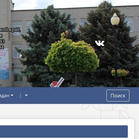
кий край,
я
43
84
Поиск
ждан
⋮