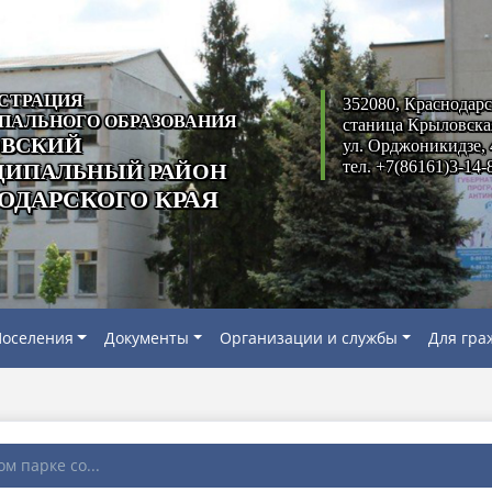
СТРАЦИЯ
352080, Краснодарс
ПАЛЬНОГО ОБРАЗОВАНИЯ
станица Крыловска
ВСКИЙ
ул. Орджоникидзе, 
тел. +7(86161)3-14-
ИПАЛЬНЫЙ РАЙОН
ОДАРСКОГО КРАЯ
оселения
Документы
Организации и службы
Для гра
м парке со...