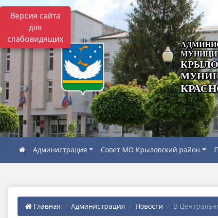
Версия сайта
для
слабовидящих
АДМИНИ
МУНИЦИ
КРЫЛО
МУНИЦ
КРАСН
Администрация
Совет МО Крыловский район
П
Главная
Администрация
Новости
В Центрально