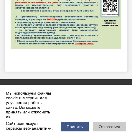
Мы используем файлы
cookie и метрики для
улучшения работы
сайта. Вы можете
принять или отклонить
2026 г. krilovskaya.ru
их.
Вход
Карта сайта
Сайт использует
Политика обработки персональных данных
Принять
Отказаться
сервисы веб-аналитики: