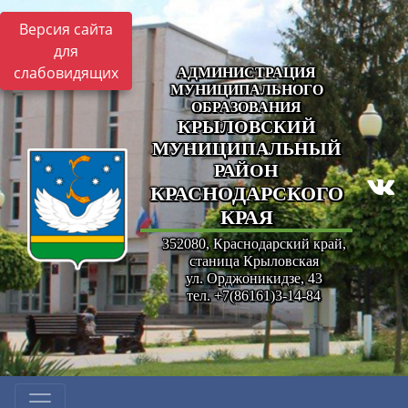
Версия сайта
для
слабовидящих
АДМИНИСТРАЦИЯ
МУНИЦИПАЛЬНОГО
ОБРАЗОВАНИЯ
КРЫЛОВСКИЙ
МУНИЦИПАЛЬНЫЙ
РАЙОН
КРАСНОДАРСКОГО
КРАЯ
352080, Краснодарский край,
станица Крыловская
ул. Орджоникидзе, 43
тел. +7(86161)3-14-84