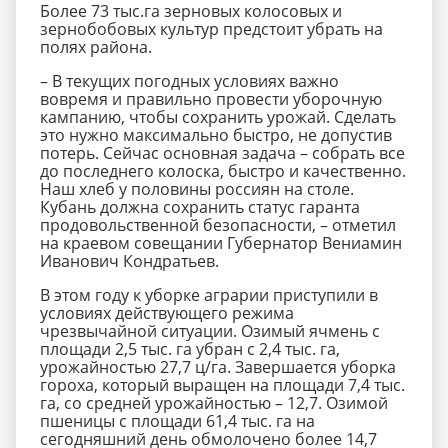
Более 73 тыс.га зерновых колосовых и
зернобобовых культур предстоит убрать на
полях района.
– В текущих погодных условиях важно
вовремя и правильно провести уборочную
кампанию, чтобы сохранить урожай. Сделать
это нужно максимально быстро, не допустив
потерь. Сейчас основная задача – собрать все
до последнего колоска, быстро и качественно.
Наш хлеб у половины россиян на столе.
Кубань должна сохранить статус гаранта
продовольственной безопасности, – отметил
на краевом совещании Губернатор Вениамин
Иванович Кондратьев.
В этом году к уборке аграрии приступили в
условиях действующего режима
чрезвычайной ситуации. Озимый ячмень с
площади 2,5 тыс. га убран с 2,4 тыс. га,
урожайностью 27,7 ц/га. Завершается уборка
гороха, который выращен на площади 7,4 тыс.
га, со средней урожайностью – 12,7. Озимой
пшеницы с площади 61,4 тыс. га на
сегодняшний день обмолочено более 14,7