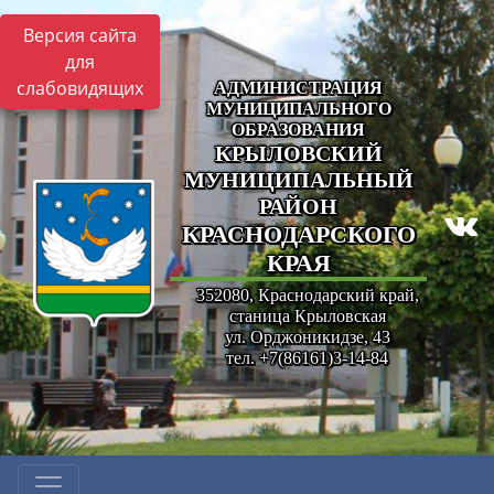
Версия сайта
для
слабовидящих
АДМИНИСТРАЦИЯ
МУНИЦИПАЛЬНОГО
ОБРАЗОВАНИЯ
КРЫЛОВСКИЙ
МУНИЦИПАЛЬНЫЙ
РАЙОН
КРАСНОДАРСКОГО
КРАЯ
352080, Краснодарский край,
станица Крыловская
ул. Орджоникидзе, 43
тел. +7(86161)3-14-84