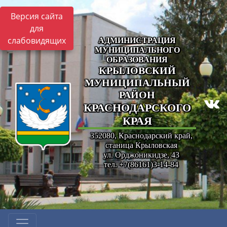
Версия сайта
для
слабовидящих
АДМИНИСТРАЦИЯ
МУНИЦИПАЛЬНОГО
ОБРАЗОВАНИЯ
КРЫЛОВСКИЙ
МУНИЦИПАЛЬНЫЙ
РАЙОН
КРАСНОДАРСКОГО
КРАЯ
352080, Краснодарский край,
станица Крыловская
ул. Орджоникидзе, 43
тел. +7(86161)3-14-84