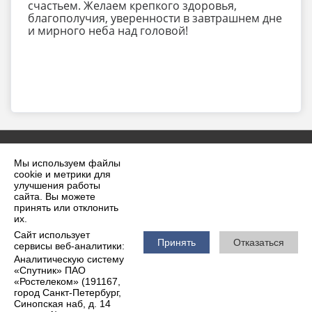
счастьем. Желаем крепкого здоровья,
благополучия, уверенности в завтрашнем дне
и мирного неба над головой!
Мы используем файлы
cookie и метрики для
улучшения работы
сайта. Вы можете
принять или отклонить
2026 г. krilovskaya.ru
их.
Вход
Карта сайта
Сайт использует
Политика обработки персональных данных
Принять
Отказаться
сервисы веб-аналитики:
Аналитическую систему
Сделано на KubCMS
«Спутник» ПАО
Разработка и поддержка
«Ростелеком» (191167,
город Санкт-Петербург,
Синопская наб, д. 14