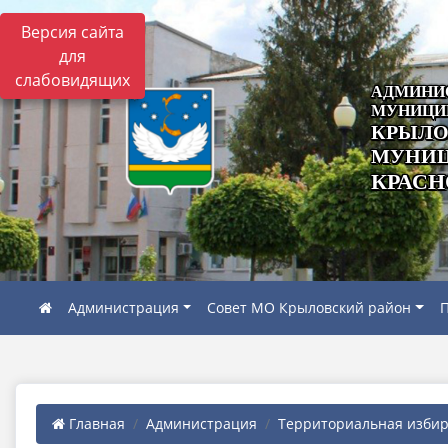
Версия сайта
для
слабовидящих
АДМИНИ
МУНИЦИ
КРЫЛО
МУНИЦ
КРАСН
Администрация
Совет МО Крыловский район
П
Главная
Администрация
Территориальная избира