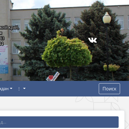
кий край,
я
43
84
Поиск
ждан
⋮
д...