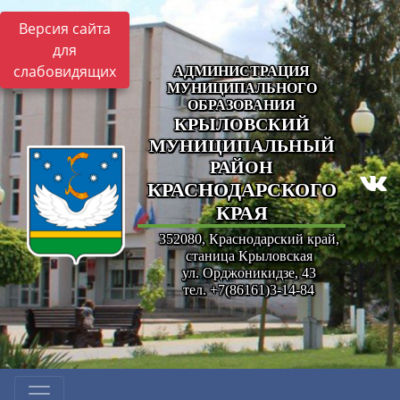
Версия сайта
для
слабовидящих
АДМИНИСТРАЦИЯ
МУНИЦИПАЛЬНОГО
ОБРАЗОВАНИЯ
КРЫЛОВСКИЙ
МУНИЦИПАЛЬНЫЙ
РАЙОН
КРАСНОДАРСКОГО
КРАЯ
352080, Краснодарский край,
станица Крыловская
ул. Орджоникидзе, 43
тел. +7(86161)3-14-84