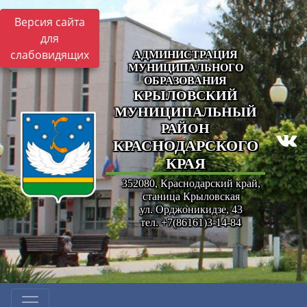
Версия сайта
для
слабовидящих
АДМИНИСТРАЦИЯ
МУНИЦИПАЛЬНОГО
ОБРАЗОВАНИЯ
КРЫЛОВСКИЙ
МУНИЦИПАЛЬНЫЙ
РАЙОН
КРАСНОДАРСКОГО
КРАЯ
352080, Краснодарский край,
станица Крыловская
ул. Орджоникидзе, 43
тел. +7(86161)3-14-84