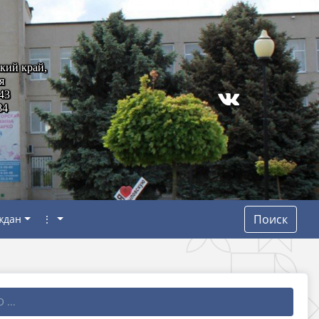
кий край,
я
43
84
Поиск
ждан
⋮
 ...