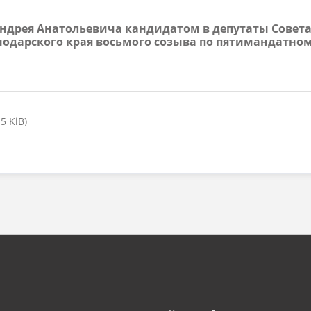
а Андрея Анатольевича кандидатом в депутаты Сове
дарского края восьмого созыва по пятимандатном
5 KiB)