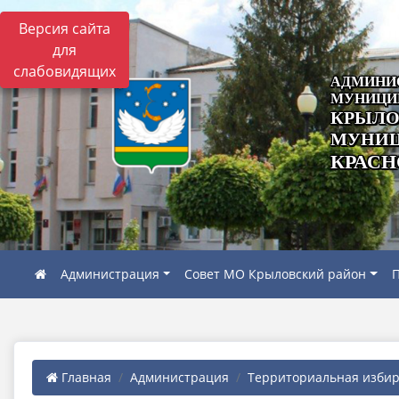
Версия сайта
для
слабовидящих
АДМИНИ
МУНИЦИ
КРЫЛО
МУНИЦ
КРАСН
Администрация
Совет МО Крыловский район
П
Главная
Администрация
Территориальная избира