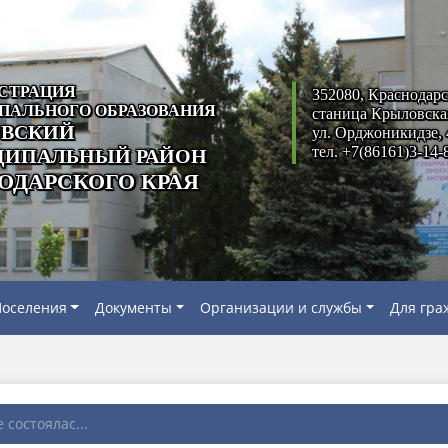
СТРАЦИЯ
352080, Краснодарс
ПАЛЬНОГО ОБРАЗОВАНИЯ
станица Крыловска
ВСКИЙ
ул. Орджоникидзе, 
тел. +7(86161)3-14-
ИПАЛЬНЫЙ РАЙОН
ОДАРСКОГО КРАЯ
оселения
Документы
Организации и службы
Для гра
 состоялас...