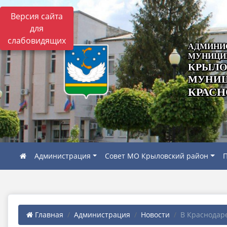
Версия сайта
для
слабовидящих
АДМИНИ
МУНИЦИ
КРЫЛО
МУНИЦ
КРАСН
Администрация
Совет МО Крыловский район
П
Главная
Администрация
Новости
В Краснодаре