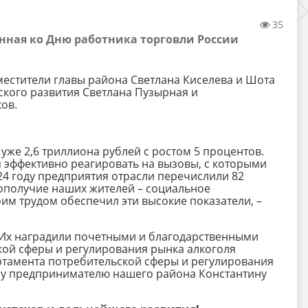
35
енная ко Дню работника торговли России
местители главы района Светлана Киселева и Шота
кого развития Светлана Пузырная и
ов.
 уже 2,6 триллиона рублей с ростом 5 процентов.
 эффективно реагировать на вызовы, с которыми
24 году предприятия отрасли перечислили 82
гополучие наших жителей – социальное
оим трудом обеспечил эти высокие показатели, –
. Их наградили почетными и благодарственными
кой сферы и регулирования рынка алкоголя
ртамента потребительской сферы и регулирования
му предпринимателю нашего района Константину