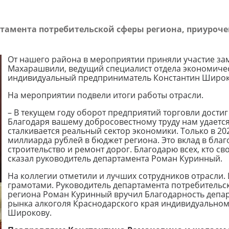
ртамента потребительской сферы региона, приуроч
От нашего района в мероприятии приняли участие за
Махарашвили, ведущий специалист отдела экономичес
индивидуальный предприниматель Константин Широк
На мероприятии подвели итоги работы отрасли.
– В текущем году оборот предприятий торговли достиг
Благодаря вашему добросовестному труду нам удается
сталкивается реальный сектор экономики. Только в 20
миллиарда рублей в бюджет региона. Это вклад в бла
строительство и ремонт дорог. Благодарю всех, кто св
сказал руководитель департамента Роман Куринный.
На коллегии отметили и лучших сотрудников отрасли
грамотами. Руководитель департамента потребительс
региона Роман Куринный вручил Благодарность депа
рынка алкоголя Краснодарского края индивидуально
Широкову.