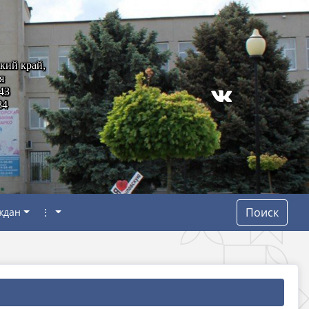
кий край,
я
43
84
Поиск
ждан
⋮