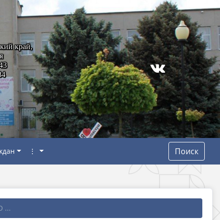
кий край,
я
43
84
Поиск
ждан
⋮
 ...