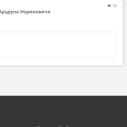
16
н Арцруна Нориковича