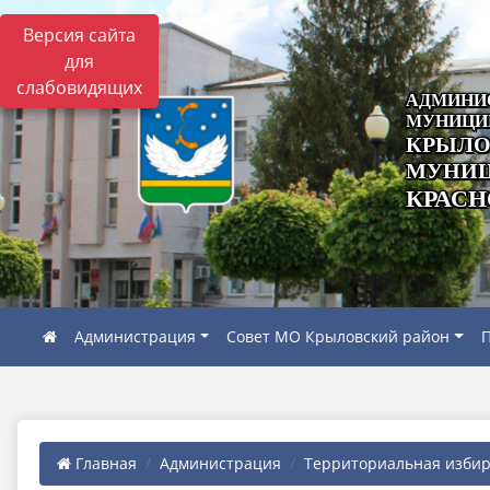
Версия сайта
для
слабовидящих
АДМИНИ
МУНИЦИ
КРЫЛО
МУНИЦ
КРАСН
Администрация
Совет МО Крыловский район
П
Главная
Администрация
Территориальная избира