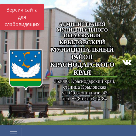
Версия сайта
для
слабовидящих
АДМИНИСТРАЦИЯ
МУНИЦИПАЛЬНОГО
ОБРАЗОВАНИЯ
КРЫЛОВСКИЙ
МУНИЦИПАЛЬНЫЙ
РАЙОН
КРАСНОДАРСКОГО
КРАЯ
352080, Краснодарский край,
станица Крыловская
ул. Орджоникидзе, 43
тел. +7(86161)3-14-84