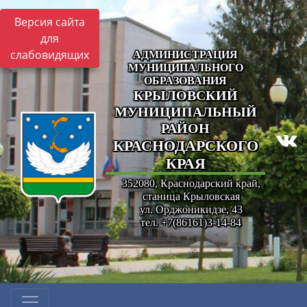
Версия сайта
для
слабовидящих
АДМИНИСТРАЦИЯ
МУНИЦИПАЛЬНОГО
ОБРАЗОВАНИЯ
КРЫЛОВСКИЙ
МУНИЦИПАЛЬНЫЙ
РАЙОН
КРАСНОДАРСКОГО
КРАЯ
352080, Краснодарский край,
станица Крыловская
ул. Орджоникидзе, 43
тел. +7(86161)3-14-84