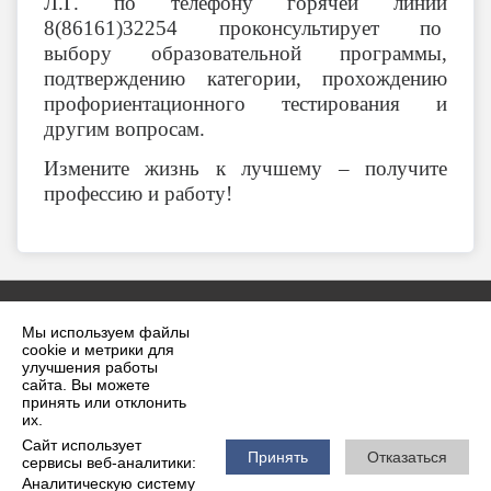
Л.Г. по телефону горячей линии
8(86161)32254 проконсультирует по
выбору образовательной программы,
подтверждению категории, прохождению
профориентационного тестирования и
другим вопросам.
Измените жизнь к лучшему – получите
профессию и работу!
Мы используем файлы
cookie и метрики для
улучшения работы
сайта. Вы можете
принять или отклонить
2026 г. krilovskaya.ru
их.
Вход
Карта сайта
Сайт использует
Политика обработки персональных данных
Принять
Отказаться
сервисы веб-аналитики:
Аналитическую систему