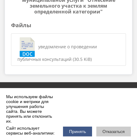
муниципальной услуги "Отнесение
земельного участка к землям
определенной категории"
Файлы
уведомление о проведении
публичных консультаций (30.5 KiB)
Мы используем файлы
cookie и метрики для
улучшения работы
сайта. Вы можете
принять или отклонить
2026 г. krilovskaya.ru
их.
Вход
Карта сайта
Сайт использует
Политика обработки персональных данных
Принять
Отказаться
сервисы веб-аналитики: