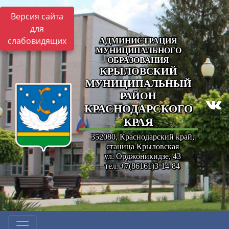
Версия сайта
для
слабовидящих
АДМИНИСТРАЦИЯ
МУНИЦИПАЛЬНОГО
ОБРАЗОВАНИЯ
КРЫЛОВСКИЙ
МУНИЦИПАЛЬНЫЙ
РАЙОН
КРАСНОДАРСКОГО
КРАЯ
352080, Краснодарский край,
станица Крыловская
ул. Орджоникидзе, 43
тел. +7(86161)3-14-84